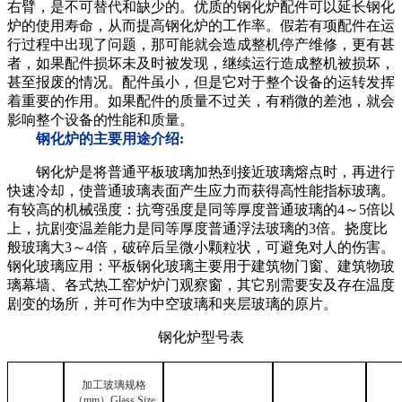
右臂，是不可替代和缺少的。优质的钢化炉配件可以延长钢化
炉的使用寿命，从而提高钢化炉的工作率。假若有项配件在运
行过程中出现了问题，那可能就会造成整机停产维修，更有甚
者，如果配件损坏未及时被发现，继续运行造成整机被损坏，
甚至报废的情况。配件虽小，但是它对于整个设备的运转发挥
着重要的作用。如果配件的质量不过关，有稍微的差池，就会
影响整个设备的性能和质量。
钢化炉的主要用途介绍:
钢化炉是将普通平板玻璃加热到接近玻璃熔点时，再进行
快速冷却，使普通玻璃表面产生应力而获得高性能指标玻璃。
有较高的机械强度：抗弯强度是同等厚度普通玻璃的4～5倍以
上，抗剧变温差能力是同等厚度普通浮法玻璃的3倍。挠度比
般玻璃大3～4倍，破碎后呈微小颗粒状，可避免对人的伤害。
钢化玻璃应用：平板钢化玻璃主要用于建筑物门窗、建筑物玻
璃幕墙、各式热工窑炉炉门观察窗，其它别需要安及存在温度
剧变的场所，并可作为中空玻璃和夹层玻璃的原片。
钢化炉型号表
加工玻璃规格
（
mm
）
Glass Size