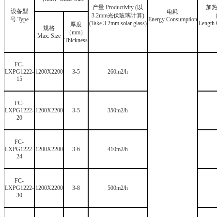
产量
Productivity (
以
加
设备型
电耗
3.2mm
光伏玻璃计算
)
号
Type
Energy Consumption
(Take 3.2mm solar glass)
Length 
厚度
规格
（
mm
）
Max. Size
Thickness
FC-
LXPG1222-
1200X2200
3-5
260m2/h
15
FC-
LXPG1222-
1200X2200
3-5
350m2/h
20
FC-
LXPG1222-
1200X2200
3-6
410m2/h
24
FC-
LXPG1222-
1200X2200
3-8
500m2/h
30