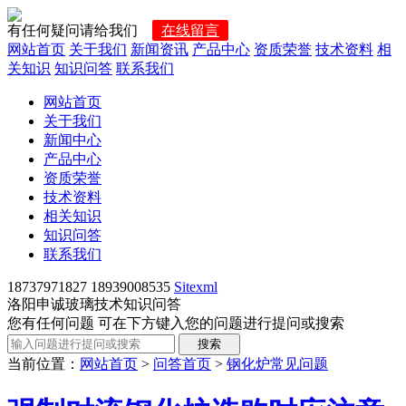
有任何疑问请给我们
在线留言
网站首页
关于我们
新闻资讯
产品中心
资质荣誉
技术资料
相
关知识
知识问答
联系我们
网站首页
关于我们
新闻中心
产品中心
资质荣誉
技术资料
相关知识
知识问答
联系我们
18737971827 18939008535
Sitexml
洛阳申诚玻璃技术知识问答
您有任何问题 可在下方键入您的问题进行提问或搜索
当前位置：
网站首页
>
问答首页
>
钢化炉常见问题