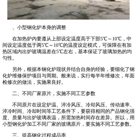
、小型钢化炉本身的调整
在加热炉内要遵从上部设定温度高于下部
5
℃～
10
℃，中
间设定温度低于两
5
℃～
10
℃的温度设定模式，可保障在有加
热区域内出炉玻璃温差在
5
℃左右，基本保证了玻璃加热的均
匀性。
另外，根据本钢化炉现状并结合自身的经验，要细化了钢
化炉维修保护项目与周期。般来说，实行每半年维修次，年面
检修次的做法，实施果良好。
二、不同厂家原片，实施不同工艺参数
不同原片在设定炉温、淬冷风压、冷却风压、传动速率、
淬冷时间、冷却时间等工艺条件下，要获得相同的产品钢化强
度、质量与出炉玻璃表温，所需加热时间存在差异。所以，用
小型钢化炉加工不同厂家的玻璃原片，要实施不同工艺参数。
三、提高钢化过程成品率