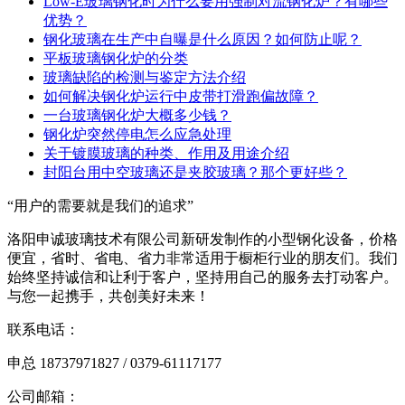
Low-E玻璃钢化时为什么要用强制对流钢化炉？有哪些
优势？
钢化玻璃在生产中自曝是什么原因？如何防止呢？
平板玻璃钢化炉的分类
玻璃缺陷的检测与鉴定方法介绍
如何解决钢化炉运行中皮带打滑跑偏故障？
一台玻璃钢化炉大概多少钱？
钢化炉突然停电怎么应急处理
关于镀膜玻璃的种类、作用及用途介绍
封阳台用中空玻璃还是夹胶玻璃？那个更好些？
“用户的需要就是我们的追求”
洛阳申诚玻璃技术有限公司新研发制作的小型钢化设备，价格
便宜，省时、省电、省力非常适用于橱柜行业的朋友们。我们
始终坚持诚信和让利于客户，坚持用自己的服务去打动客户。
与您一起携手，共创美好未来！
联系电话：
申总 18737971827 / 0379-61117177
公司邮箱：