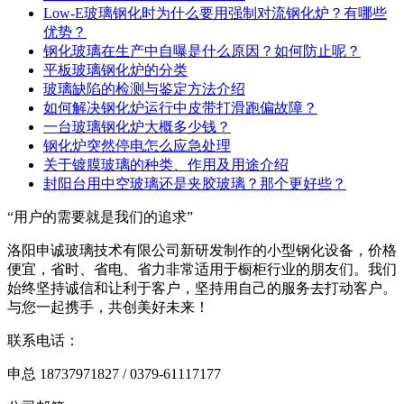
Low-E玻璃钢化时为什么要用强制对流钢化炉？有哪些
优势？
钢化玻璃在生产中自曝是什么原因？如何防止呢？
平板玻璃钢化炉的分类
玻璃缺陷的检测与鉴定方法介绍
如何解决钢化炉运行中皮带打滑跑偏故障？
一台玻璃钢化炉大概多少钱？
钢化炉突然停电怎么应急处理
关于镀膜玻璃的种类、作用及用途介绍
封阳台用中空玻璃还是夹胶玻璃？那个更好些？
“用户的需要就是我们的追求”
洛阳申诚玻璃技术有限公司新研发制作的小型钢化设备，价格
便宜，省时、省电、省力非常适用于橱柜行业的朋友们。我们
始终坚持诚信和让利于客户，坚持用自己的服务去打动客户。
与您一起携手，共创美好未来！
联系电话：
申总 18737971827 / 0379-61117177