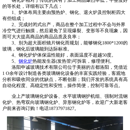
钢化炉相对于传统的具有了加工商品爆烈率低，平整度好
的等长处，详细有以下几点：
1、炉体布局主要由预热炉、钢化、退火炉及控制柜四大
有些组成；
2、完成封闭式出产，商品在整个加工过程中不会与外界
冷空气进行触摸，然后避免了呈现爆裂、变形等不良现象，因
而可大大提高商品的商品品质及良率；
3、别为超大面积镜片钢化而规划，能够钢化1800*1200的
玻璃，钢化后玻璃能到达际标准。
4、钢化炉炉体保温性能好，表面温度不超越50度。
5、
钢化炉
热能发生器(发热管)可拆装，修理便利。
洛阳申诚玻璃技术有限公司位于美丽的古都洛阳，凭借近
1 O余年设计制造各类玻璃钢化设备的丰富实践经验，客观地
分析和吸收同业的优缺点，不断创新；我们开发的系统具有高
自动化程度、高稳定性和安性，操作简便，控制可靠等点。
业上产玻璃钢化炉设备、水平玻璃钢护机组、强制对流钢
化炉、热弯双向玻璃钢化炉、异形钢化炉等，欢迎广大新老客
户前来咨询订购！电话18737971827。