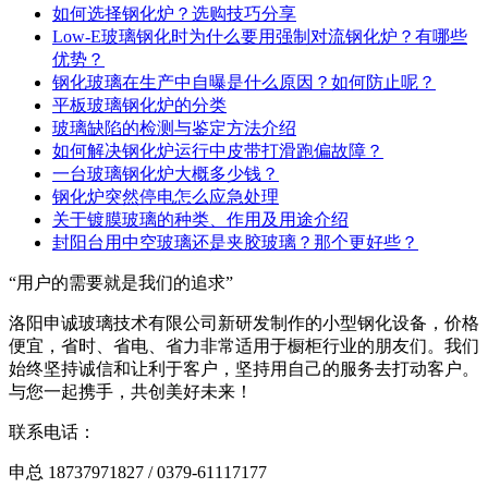
如何选择钢化炉？选购技巧分享
Low-E玻璃钢化时为什么要用强制对流钢化炉？有哪些
优势？
钢化玻璃在生产中自曝是什么原因？如何防止呢？
平板玻璃钢化炉的分类
玻璃缺陷的检测与鉴定方法介绍
如何解决钢化炉运行中皮带打滑跑偏故障？
一台玻璃钢化炉大概多少钱？
钢化炉突然停电怎么应急处理
关于镀膜玻璃的种类、作用及用途介绍
封阳台用中空玻璃还是夹胶玻璃？那个更好些？
“用户的需要就是我们的追求”
洛阳申诚玻璃技术有限公司新研发制作的小型钢化设备，价格
便宜，省时、省电、省力非常适用于橱柜行业的朋友们。我们
始终坚持诚信和让利于客户，坚持用自己的服务去打动客户。
与您一起携手，共创美好未来！
联系电话：
申总 18737971827 / 0379-61117177