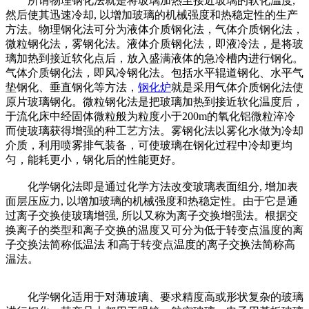
所谓物理钢化法就是将玻璃加热至接近玻璃的软化温度,
然后使其迅速冷却, 以增加玻璃的机械强度和热稳定性的生产
方法。物理钢化法可分为液体介质钢化法，气体介质钢化法，
微粒钢化法，雾钢化法。液体介质钢化法，即液冷法，是将玻
璃加热到接近软化点后，放入盛满液体的急冷槽内进行钢化。
气体介质钢化法，即风冷钢化法。包括水平辊道钢化、水平气
垫钢化、垂直钢化等方法，
钢化炉
就是采用气体介质钢化法使
原片玻璃钢化。微粒钢化法是把玻璃加热到接近软化温度后，
于流化床中经固体微粒般为粒度小于200m的氧化铝微粒淬冷
而使玻璃获得增强的种工艺方法。雾钢化法以雾化水做为冷却
介质，利用喷雾排气装备，可使玻璃在钢化过程中冷却更均
匀，能耗更小，钢化后的性能更好。
化学钢化法即是通过化学方法改变玻璃表面组分, 增加表
面层压应力, 以增加玻璃的机械强度和热稳定性。由于它是通
过离子交换使玻璃增强, 所以又称为离子交换增强法。根据交
换离子的类型和离子交换的温度又可分为低于转变点温度的离
子交换法简称低温法 和高于转变点温度的离子交换法简称高
温法。
化学钢化适用于对薄玻璃、要求精度高或形状复杂的玻璃