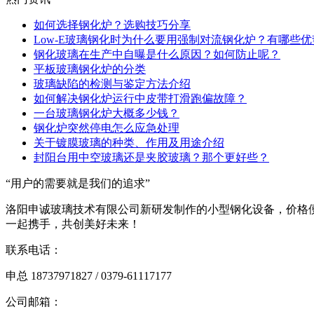
如何选择钢化炉？选购技巧分享
Low-E玻璃钢化时为什么要用强制对流钢化炉？有哪些优
钢化玻璃在生产中自曝是什么原因？如何防止呢？
平板玻璃钢化炉的分类
玻璃缺陷的检测与鉴定方法介绍
如何解决钢化炉运行中皮带打滑跑偏故障？
一台玻璃钢化炉大概多少钱？
钢化炉突然停电怎么应急处理
关于镀膜玻璃的种类、作用及用途介绍
封阳台用中空玻璃还是夹胶玻璃？那个更好些？
“用户的需要就是我们的追求”
洛阳申诚玻璃技术有限公司新研发制作的小型钢化设备，价格
一起携手，共创美好未来！
联系电话：
申总 18737971827 / 0379-61117177
公司邮箱：