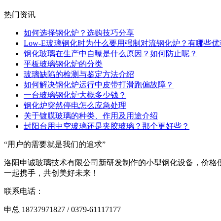
热门资讯
如何选择钢化炉？选购技巧分享
Low-E玻璃钢化时为什么要用强制对流钢化炉？有哪些优
钢化玻璃在生产中自曝是什么原因？如何防止呢？
平板玻璃钢化炉的分类
玻璃缺陷的检测与鉴定方法介绍
如何解决钢化炉运行中皮带打滑跑偏故障？
一台玻璃钢化炉大概多少钱？
钢化炉突然停电怎么应急处理
关于镀膜玻璃的种类、作用及用途介绍
封阳台用中空玻璃还是夹胶玻璃？那个更好些？
“用户的需要就是我们的追求”
洛阳申诚玻璃技术有限公司新研发制作的小型钢化设备，价格
一起携手，共创美好未来！
联系电话：
申总 18737971827 / 0379-61117177