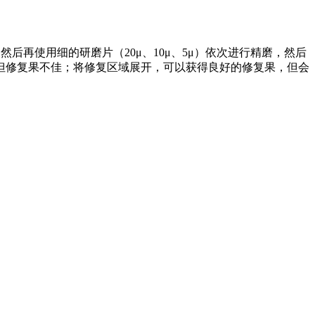
，然后再使用细的研磨片（
20
μ、
10
μ、
5
μ）依次进行精磨，然后
但修复果不佳；将修复区域展开，可以获得良好的修复果，但会