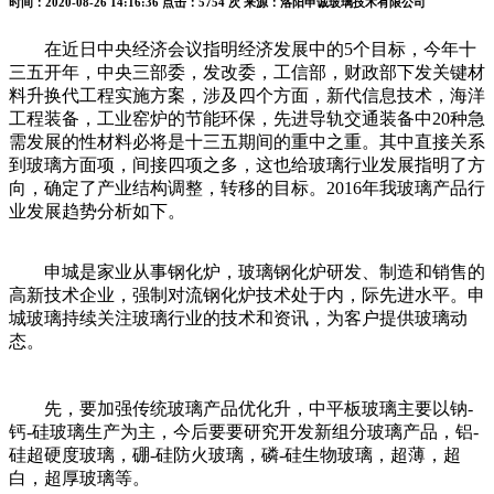
时间：2020-08-26 14:16:36
点击：5754 次
来源：洛阳申诚玻璃技术有限公司
在近日中央经济会议指明经济发展中的5个目标，今年十
三五开年，中央三部委，发改委，工信部，财政部下发关键材
料升换代工程实施方案，涉及四个方面，新代信息技术，海洋
工程装备，工业窑炉的节能环保，先进导轨交通装备中20种急
需发展的性材料必将是十三五期间的重中之重。其中直接关系
到玻璃方面项，间接四项之多，这也给玻璃行业发展指明了方
向，确定了产业结构调整，转移的目标。2016年我玻璃产品行
业发展趋势分析如下。
申城是家业从事钢化炉，玻璃钢化炉研发、制造和销售的
高新技术企业，强制对流钢化炉技术处于内，际先进水平。申
城玻璃持续关注玻璃行业的技术和资讯，为客户提供玻璃动
态。
先，要加强传统玻璃产品优化升，中平板玻璃主要以钠-
钙-硅玻璃生产为主，今后要要研究开发新组分玻璃产品，铝-
硅超硬度玻璃，硼-硅防火玻璃，磷-硅生物玻璃，超薄，超
白，超厚玻璃等。