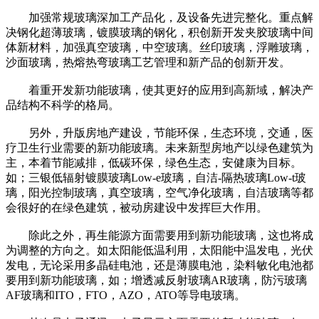
加强常规玻璃深加工产品化，及设备先进完整化。重点解
决钢化超薄玻璃，镀膜玻璃的钢化，积创新开发夹胶玻璃中间
体新材料，加强真空玻璃，中空玻璃。丝印玻璃，浮雕玻璃，
沙面玻璃，热熔热弯玻璃工艺管理和新产品的创新开发。
着重开发新功能玻璃，使其更好的应用到高新域，解决产
品结构不科学的格局。
另外，升版房地产建设，节能环保，生态环境，交通，医
疗卫生行业需要的新功能玻璃。未来新型房地产以绿色建筑为
主，本着节能减排，低碳环保，绿色生态，安健康为目标。
如；三银低辐射镀膜玻璃Low-e玻璃，自洁-隔热玻璃Low-t玻
璃，阳光控制玻璃，真空玻璃，空气净化玻璃，自洁玻璃等都
会很好的在绿色建筑，被动房建设中发挥巨大作用。
除此之外，再生能源方面需要用到新功能玻璃，这也将成
为调整的方向之。如太阳能低温利用，太阳能中温发电，光伏
发电，无论采用多晶硅电池，还是薄膜电池，染料敏化电池都
要用到新功能玻璃，如；增透减反射玻璃AR玻璃，防污玻璃
AF玻璃和ITO，FTO，AZO，ATO等导电玻璃。