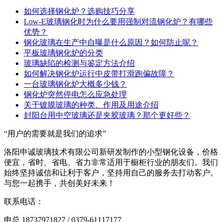
如何选择钢化炉？选购技巧分享
Low-E玻璃钢化时为什么要用强制对流钢化炉？有哪些
优势？
钢化玻璃在生产中自曝是什么原因？如何防止呢？
平板玻璃钢化炉的分类
玻璃缺陷的检测与鉴定方法介绍
如何解决钢化炉运行中皮带打滑跑偏故障？
一台玻璃钢化炉大概多少钱？
钢化炉突然停电怎么应急处理
关于镀膜玻璃的种类、作用及用途介绍
封阳台用中空玻璃还是夹胶玻璃？那个更好些？
“用户的需要就是我们的追求”
洛阳申诚玻璃技术有限公司新研发制作的小型钢化设备，价格
便宜，省时、省电、省力非常适用于橱柜行业的朋友们。我们
始终坚持诚信和让利于客户，坚持用自己的服务去打动客户。
与您一起携手，共创美好未来！
联系电话：
申总 18737971827 / 0379-61117177